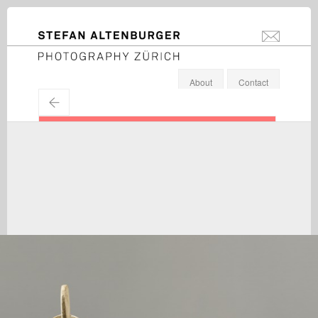
STEFAN ALTENBURGER
info@stefanal
Photography Zürich
About
Contact
←
Institution: Kunsthaus Zürich ⁄ Alberto Giacometti
Stiftung
Alberto Giacometti / Kunsthaus Zürich / Alberto Giacometti
Stiftung