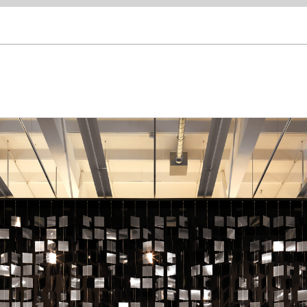
krete Kunst aus Lateinamerika: Die Sammlung Ella Fontanals-Cisneros", exhibition vi