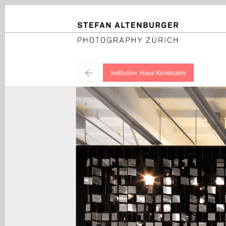
STEFAN ALTENBURGER
Photography Zürich
←
Institution: Haus Konstruktiv
Various Artists / "Gebaute Vision - Abstrakte und kon